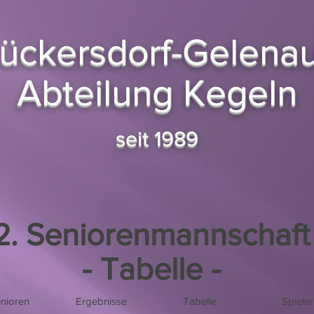
ückersdorf-Gelenau
Abteilung Kegeln
seit 1989
2. Seniorenmannschaft
- Tabelle -
enioren
Ergebnisse
Tabelle
Spieler