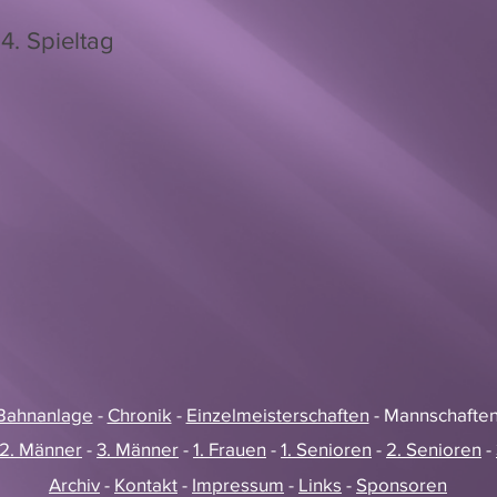
4. Spieltag
/Bahnanlage
-
Chronik
-
Einzelmeisterschaften
- Mannschaften
2. Männer
-
3. Männer
-
1. Frauen
-
1. Senioren
-
2. Senioren
-
Archiv
-
Kontakt
-
Impressum
-
Links
-
Sponsoren