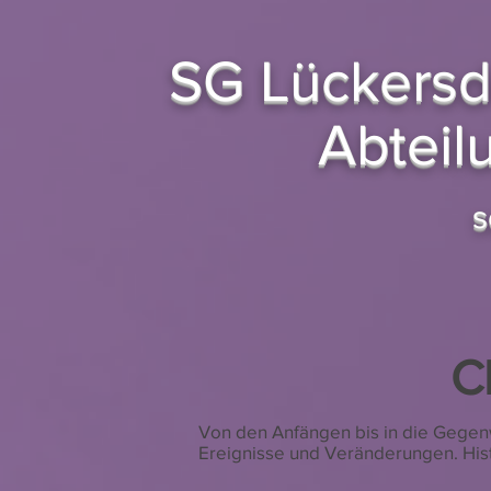
SG Lückersd
Abteil
s
C
Von den Anfängen bis in die Gegenw
Ereignisse und Veränderungen. His