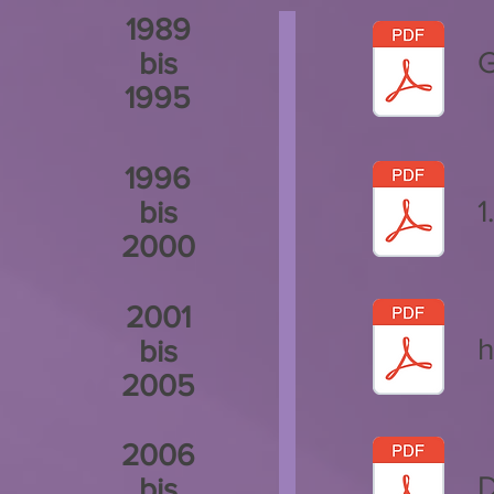
1989
G
bis
1995
1996
1
bis
2000
2001
h
bis
2005
2006
D
bis