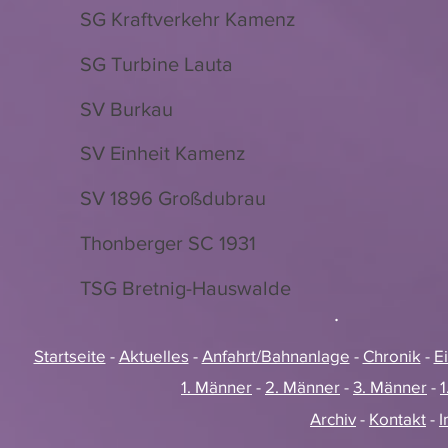
SG Kraftverkehr Kamenz
SG Turbine Lauta
SV Burkau
SV Einheit Kamenz
SV 1896 Großdubrau
Thonberger SC 1931
TSG Bretnig-Hauswalde
.
Startseite
-
Aktuelles
-
Anfahrt/Bahnanlage
-
Chronik
-
E
1. Männer
-
2. Männer
-
3. Männer
-
1
Archiv
-
Kontakt
-