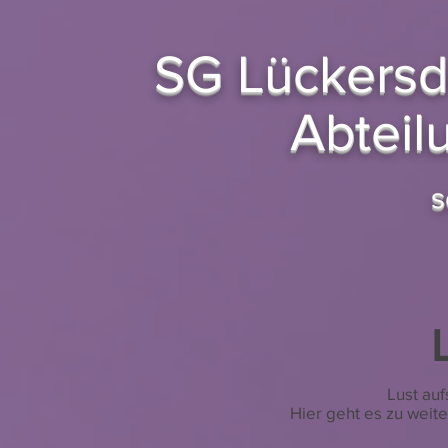
SG Lückersd
Abteil
s
Lust au
Hier geht es zu weit