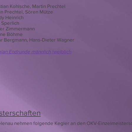
stian Kohlsche, Martin Prechtel
in Prechtel, Sören Mütze
y Heinrich
 Sperlich
ter Zimmermann
ine Böhme
r Bergmann, Hans-Dieter Wagner
plan Endrunde männlich
/weiblich
sterschaften
elenau nehmen folgende Kegler an den OKV-Einzelmeistersch