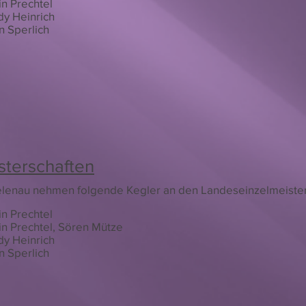
in Prechtel
y Heinrich
n Sperlich
sterschaften
elenau nehmen folgende Kegler an den Landeseinzelmeisters
in Prechtel
in Prechtel, Sören Mütze
y Heinrich
n Sperlich