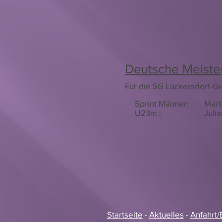
Deutsche Meiste
Für die SG Lückersdorf-G
Sprint Männer:
Mart
U23m.:
Julia
Startseite
-
Aktuelles
-
Anfahrt