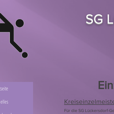
SG L
Ein
tseite
Kreiseinzelmeist
elles
Für die SG Lückersdorf-Ge