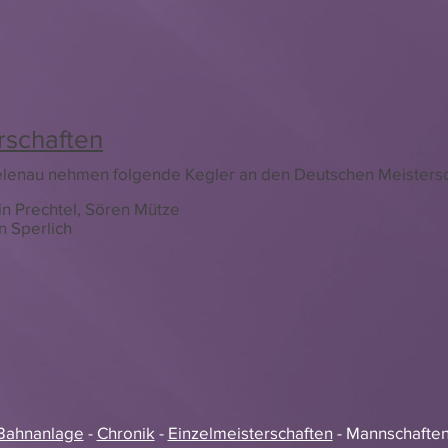
rschaften
elenau nehmen folgende Kegler an den Deutschen Meistersch
in Prechtel, Sören Mütze
n Sperlich
/Bahnanlage
-
Chronik
-
Einzelmeisterschaften
- Mannschaften