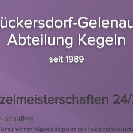
ückersdorf-Gelenau
Abteilung Kegeln
seit 1989
zelmeisterschaften 24
erschaften
lenau nehmen folgende Kegler an den Kreiseinzelmeistersch