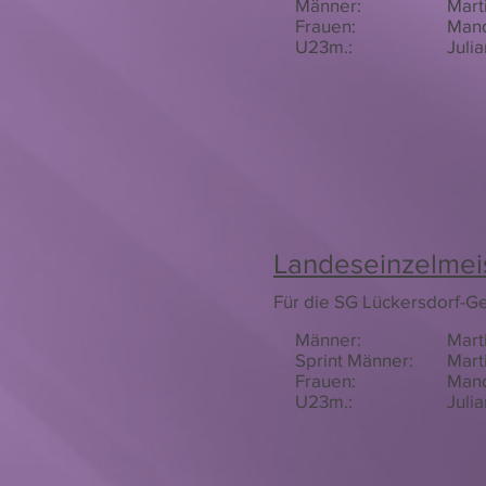
Männer:
Mart
Frauen:
Mand
U23m.:
Julia
Landeseinzelmei
Für die SG Lückersdorf-G
Männer:
Mart
Sprint Männer:
Mart
Frauen:
Mand
U23m.:
Julia