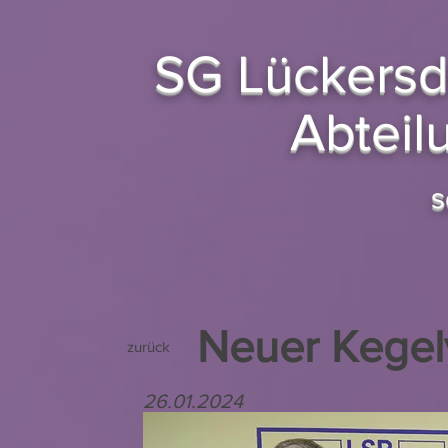
SG Lückersd
Abteil
s
Neuer Kegel
zurück
26.01.2024