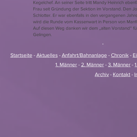
Kegelchef. An seiner Seite tritt Mandy Heinrich ebenfa
Frau seit Gründung der Sektion im Vorstand. Den J
Schlotter. Er war ebenfalls in den vergangenen Jahren
wird die Runde vom Kassenwart in Person von Manfr
Auf diesen Weg danken wir dem „alten Vorstand“ fü
Gelingen.
.
Startseite
-
Aktuelles
-
Anfahrt/Bahnanlage
-
Chronik
-
E
1. Männer
-
2. Männer
-
3. Männer
-
1
Archiv
-
Kontakt
-