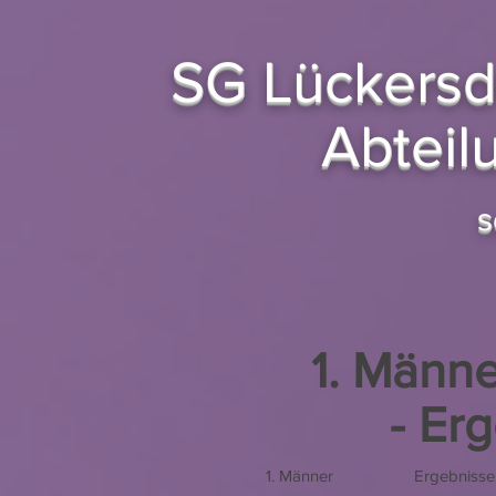
SG Lückersd
Abteil
s
1. Männ
- Er
1. Männer
Ergebnisse