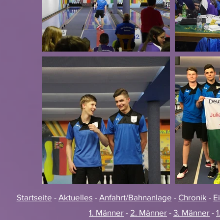
Startseite
-
Aktuelles
-
Anfahrt/Bahnanlage
-
Chronik
-
E
1. Männer
-
2. Männer
-
3. Männer
-
1