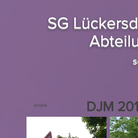
SG Lückersd
Abteil
s
DJM 201
zurück